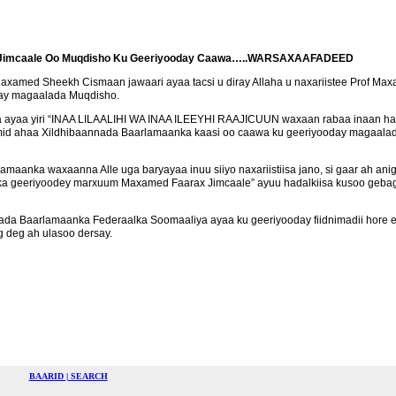
ax Jimcaale Oo Muqdisho Ku Geeriyooday Caawa…..WARSAXAAFADEED
ed Sheekh Cismaan jawaari ayaa tacsi u diray Allaha u naxariistee Prof Max
day magaalada Muqdisho.
a yiri “INAA LILAALIHI WA INAA ILEEYHI RAAJICUUN waxaan rabaa inaan halka
 mid ahaa Xildhibaannada Baarlamaanka kaasi oo caawa ku geeriyooday magaalad
lamaanka waxaanna Alle uga baryayaa inuu siiyo naxariistiisa jano, si gaar ah an
i uu ka geeriyoodey marxuum Maxamed Faarax Jimcaale” ayuu hadalkiisa kusoo g
ada Baarlamaanka Federaalka Soomaaliya ayaa ku geeriyooday fiidnimadii hore e
 deg ah ulasoo dersay.
BAARID | SEARCH