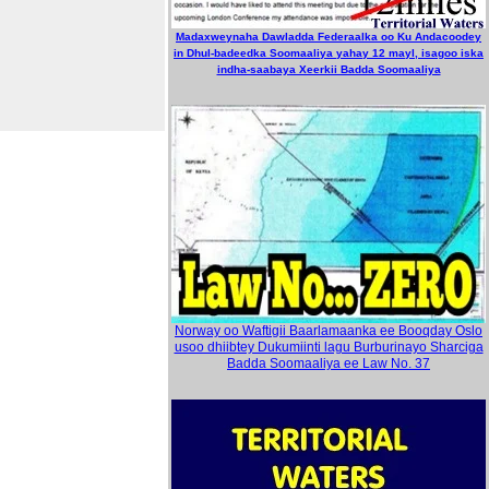
Madaxweynaha Dawladda Federaalka oo Ku Andacoodey
in Dhul-badeedka Soomaaliya yahay 12 mayl, isagoo iska
indha-saabaya Xeerkii Badda Soomaaliya
Norway oo Waftigii Baarlamaanka ee Booqday Oslo
usoo dhiibtey Dukumiinti lagu Burburinayo Sharciga
Badda Soomaaliya ee Law No. 37