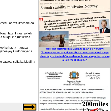
amed Faarax Jimcaale oo
an tacsi tiiraanyo leh
a Muqdisho,runtii waa
igoo ku hadla magaca
Wasiirka Horumarinta Caalamiga ah ee Norway:
ebagebeeyey Gudoomiyaha
"Soomaaliya waxay si waadix ah beesha caalamka ugu
sheegtay in Xuduud-Badeedka ay la wadaagto Kenya aan
la isla meel dhigin..."
e caawa Isbitalka Madiina