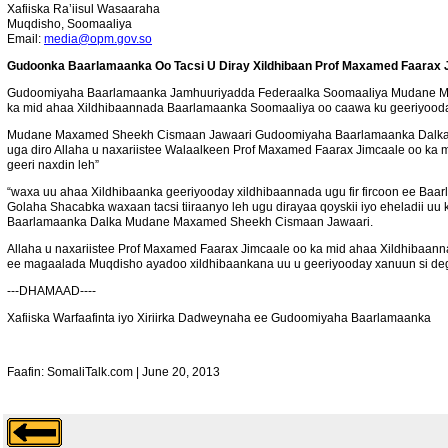
Xafiiska Ra’iisul Wasaaraha
Muqdisho, Soomaaliya
Email:
media@opm.gov.so
Gudoonka Baarlamaanka Oo Tacsi U Diray Xildhibaan Prof Maxamed Faar
Gudoomiyaha Baarlamaanka Jamhuuriyadda Federaalka Soomaaliya Mudane Maxam
ka mid ahaa Xildhibaannada Baarlamaanka Soomaaliya oo caawa ku geeriyoo
Mudane Maxamed Sheekh Cismaan Jawaari Gudoomiyaha Baarlamaanka Dalka aya
uga diro Allaha u naxariistee Walaalkeen Prof Maxamed Faarax Jimcaale oo ka
geeri naxdin leh”
“waxa uu ahaa Xildhibaanka geeriyooday xildhibaannada ugu fir fircoon ee Baar
Golaha Shacabka waxaan tacsi tiiraanyo leh ugu dirayaa qoyskii iyo eheladi
Baarlamaanka Dalka Mudane Maxamed Sheekh Cismaan Jawaari.
Allaha u naxariistee Prof Maxamed Faarax Jimcaale oo ka mid ahaa Xildhibaann
ee magaalada Muqdisho ayadoo xildhibaankana uu u geeriyooday xanuun si deg
---DHAMAAD----
Xafiiska Warfaafinta iyo Xiriirka Dadweynaha ee Gudoomiyaha Baarlamaanka
Faafin: SomaliTalk.com | June 20, 2013