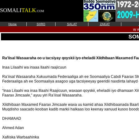
SOMALI
TALK
.COM
|
|
|
|
Home
SIIRO
SALAT
ZAKAT
w w
SOM
Ra’iisal Wasaaraha oo u tacsiyay qoyskii iyo eheladii Xildhibaan Maxamed F
Inaa Lilaalhi wa inaaa Ilaahi raajicuun
Ra’iisal Wasaaraha Xukuumada Federaaliga ah ee Soomaaliya Cabdi Faarax Shird
Federaaliga ah ee Soomaaliya asagoo uga tacsiyeeyay geeridii naxdinta laha
.
“Inaa Lilaahi wa inaa Illaahi Raajicuun, waxaan qoyskii, eheladii iyo dhamaan
Faarax Jimcaale,” ayuu yiri Ra’iisal Wasaaraha.
Xildhibaan Maxamed Faarax Jimcaale waxa uu kamid ahaa Xildhibaanada Baarl
Muqdisho saacado kooban kadib markii halkaas loo keenay xanuud kusoo boodo a
DHAMAAD
Ahmed Adan
Xafiiska Warbaahinka