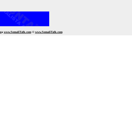
gga
www.SomaliTalk.com
©
www.Somali
Talk.com