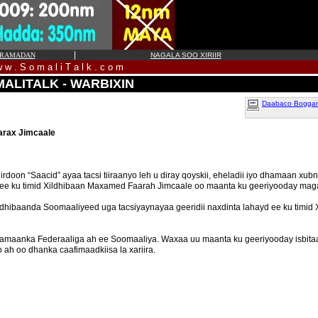
|
RAMADAN
NAGALA SOO XIRIIR
 w . S o m a l i T a l k . c o m
ALITALK - WARBIXIN
Daabaco Boggan 
aarax Jimcaale
oon “Saacid” ayaa tacsi tiiraanyo leh u diray qoyskii, eheladii iyo dhamaan x
yd ee ku timid Xildhibaan Maxamed Faarah Jimcaale oo maanta ku geeriyooday ma
 Xildhibaanda Soomaaliyeed uga tacsiyaynayaa geeridii naxdinta lahayd ee ku timi
amaanka Federaaliga ah ee Soomaaliya. Waxaa uu maanta ku geeriyooday isbita
h oo dhanka caafimaadkiisa la xariira.