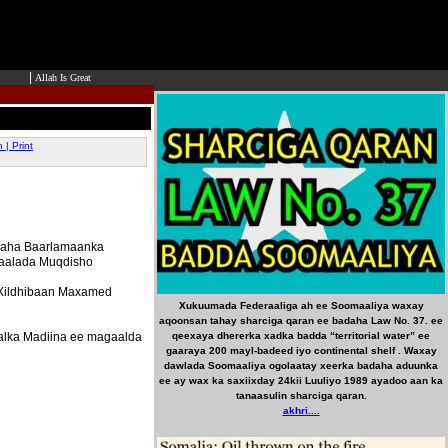
|
Allah Is Great
| Print
ubnaha Baarlamaanka
gaalada Muqdisho
d Xildhibaan Maxamed
Xukuumada Federaaliga ah ee Soomaaliya waxay
aqoonsan tahay sharciga qaran ee badaha Law No. 37. ee
alka Madiina ee magaalda
qeexaya dhererka xadka badda “territorial water” ee
gaaraya 200 mayl-badeed iyo continental shelf . Waxay
dawlada Soomaaliya ogolaatay xeerka badaha aduunka
ee ay wax ka saxiixday 24kii Luuliyo 1989 ayadoo aan ka
tanaasulin sharciga qaran.
akhri....