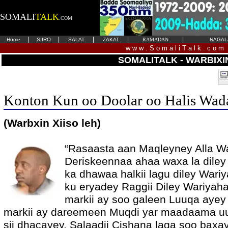
SOMALI
TALK
.COM
|
|
|
|
|
Home
SIIRO
SALAT
ZAKAT
RAMADAN
NAGALA
w w w . S o m a l i T a l k . c o m
SOMALITALK - WARBIXI
Konton Kun oo Doolar oo Halis Wada
(Warbxin Xiiso leh)
“Rasaasta aan Maqleyney Alla W
Deriskeennaa ahaa waxa la diley 
ka dhawaa halkii lagu diley War
ku eryadey Raggii Diley Wariyaha
markii ay soo galeen Luuqa ayey
markii ay dareemeen Muqdi yar maadaama u
sii dhacayey, Salaadii Cishana laga soo baxay 