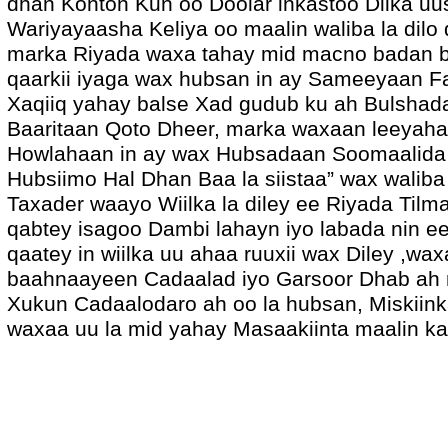
dhan Konton Kun oo Doolar inkastoo Dilka u
Wariyayaasha Keliya oo maalin waliba la dilo
marka Riyada waxa tahay mid macno badan bi
qaarkii iyaga wax hubsan in ay Sameeyaan Fa
Xaqiiq yahay balse Xad gudub ku ah Bulshad
Baaritaan Qoto Dheer, marka waxaan leeyahay
Howlahaan in ay wax Hubsadaan Soomaalida 
Hubsiimo Hal Dhan Baa la siistaa” wax waliba
Taxader waayo Wiilka la diley ee Riyada Tilm
qabtey isagoo Dambi lahayn iyo labada nin e
qaatey in wiilka uu ahaa ruuxii wax Diley ,w
baahnaayeen Cadaalad iyo Garsoor Dhab a
Xukun Cadaalodaro ah oo la hubsan, Miskiink
waxaa uu la mid yahay Masaakiinta maalin ka