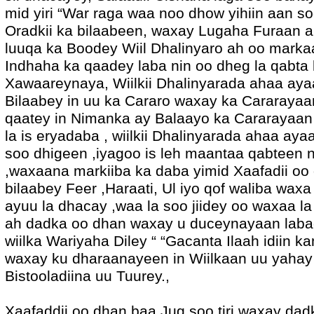
mid yiri “War raga waa noo dhow yihiin aan so
Oradkii ka bilaabeen, waxay Lugaha Furaan 
luuqa ka Boodey Wiil Dhalinyaro ah oo marka
Indhaha ka qaadey laba nin oo dheg la qabta 
Xawaareynaya, Wiilkii Dhalinyarada ahaa ay
Bilaabey in uu ka Cararo waxay ka Cararayaa
qaatey in Nimanka ay Balaayo ka Cararayaan 
la is eryadaba , wiilkii Dhalinyarada ahaa aya
soo dhigeen ,iyagoo is leh maantaa qabteen n
,waxaana markiiba ka daba yimid Xaafadii oo 
bilaabey Feer ,Haraati, Ul iyo qof waliba waxa 
ayuu la dhacay ,waa la soo jiidey oo waxaa 
ah dadka oo dhan waxay u duceynayaan laba
wiilka Wariyaha Diley “ “Gacanta Ilaah idiin 
waxay ku dharaanayeen in Wiilkaan uu yahay 
Bistooladiina uu Tuurey.,
Xaafaddii oo dhan baa Jug soo tiri waxay dad