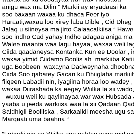
anigu wax ma Dilin “ Markii ay eryadaasi ka
soo baxaan waxaa ku dhaca Feer iyo
Haraati,waxaa loo xirey laba Dible , Cid Dheg
Jalaq u siineysa ma jirto Calaacalkiisa “ Ha
soo indho Cad yahay Indho adagaa aniga ma 
Walee maanta waa lagu hayaa, waxaa weli l
Ciida qaadaneysa Kontanka Kun ee Doolar , i
waxaa yimid Ciidamo Boolis ah .markiiba Ka
uga Boobeen ,waxayna Dadweynaha dhoobna
Ciida Soo qabatey Gacan ku Dhiiglaha markii
fiiqeen Labadii nin, iyagiina horaa loo wadey , 
waxaa Diirashada ka eegey Wiilka la sii wad
, wuxuu weli ku qaylinayaa war wax Hubsada a
yaaba u jeeda warkiisa waa la sii Qadaan Qa
Saldhigii Booliiska , Sarkaalkii meesha ugu sa
Marqaati uma baahna “
“Labadii nin ee Wiilka soo qabtey ayaa mid w