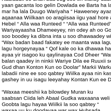
yaan gacanta loo gelin Dowlada ee Barta ha l
mar ha lala Duugo Wariyaha “ Haweeney ayaa 
aqaanaa Wiilkaan oo aragiisaa iigu yaal hore 
Hebel “ Alla waa Runteed “ “Alla waa Runteed”
Wariyayaasha Dhameeyey, nin odey ah oo Go
soo boodey ka dibna inta u soo dhawaadey wiil
“Wax badan baad fakatey ee maanta waa lagu
lagu horgeynayaa “ Qof kale oo ka dhawaa hal
ayaa yir isagoo ku qaylinayaa Cod Dheer “War
balan qaadey in ninkii Wariye Dila ee Ruuxii s
Gud dhan Konton Kun oo Doolar” Markii Wark
labadii nine ee soo qabtey Wiilka ayaa nin ka
gashey in uu isagu leeyahay Kontan Kun ee D
“Waxaa meeshii ka bilowdey Muran ku
saabsan Ciida leh Abaal Gudka waxaana weli
Goobta lagu hayaa Wiilkii la soo qabtey “
waxaa uu ku doodayaa war wax Hubsada