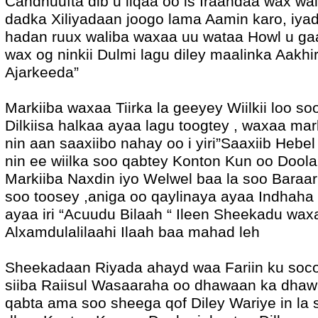
Candhuufta dib u liqaa oo is Iraahdaa wax wa
dadka Xiliyadaan joogo lama Aamin karo, iya
hadan ruux waliba waxaa uu wataa Howl u ga
wax og ninkii Dulmi lagu diley maalinka Aakhi
Ajarkeeda”
Markiiba waxaa Tiirka la geeyey Wiilkii loo s
Dilkiisa halkaa ayaa lagu toogtey , waxaa marki
nin aan saaxiibo nahay oo i yiri”Saaxiib Hebel 
nin ee wiilka soo qabtey Konton Kun oo Doola
Markiiba Naxdin iyo Welwel baa la soo Baraar
soo toosey ,aniga oo qaylinaya ayaa Indhaha
ayaa iri “Acuudu Bilaah “ Ileen Sheekadu wax
Alxamdulalilaahi Ilaah baa mahad leh
Sheekadaan Riyada ahayd waa Fariin ku soc
siiba Raiisul Wasaaraha oo dhawaan ka dhawa
qabta ama soo sheega qof Diley Wariye in la 