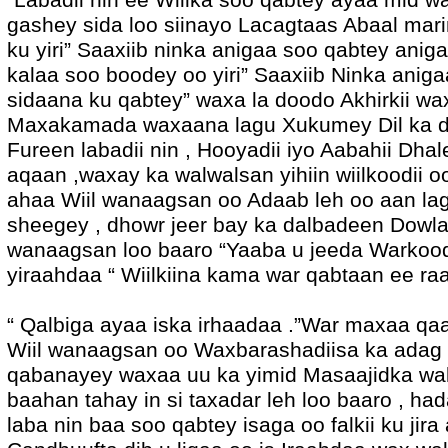
gashey sida loo siinayo Lacagtaas Abaal marin
ku yiri” Saaxiib ninka anigaa soo qabtey anigaa
kalaa soo boodey oo yiri” Saaxiib Ninka aniga
sidaana ku qabtey” waxa la doodo Akhirkii wax
Maxakamada waxaana lagu Xukumey Dil ka dib
Fureen labadii nin , Hooyadii iyo Aabahii Dha
aqaan ,waxay ka walwalsan yihiin wiilkoodii 
ahaa Wiil wanaagsan oo Adaab leh oo aan la
sheegey , dhowr jeer bay ka dalbadeen Dowlad
wanaagsan loo baaro “Yaaba u jeeda Warkood
yiraahdaa “ Wiilkiina kama war qabtaan ee raa
“ Qalbiga ayaa iska irhaadaa .”War maxaa qa
Wiil wanaagsan oo Waxbarashadiisa ka adag ,
qabanayey waxaa uu ka yimid Masaajidka wal
baahan tahay in si taxadar leh loo baaro , 
laba nin baa soo qabtey isaga oo falkii ku jir