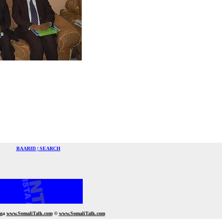
BAARID | SEARCH
gga
www.SomaliTalk.com
©
www.Somali
Talk.com