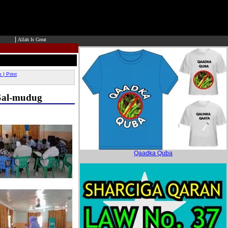
|
Allah Is Great
| Print
Gal-mudug
Qaadka Quba