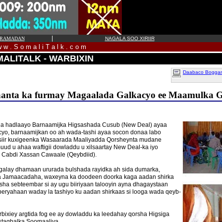
|
RAMADAN
NAGALA SOO XIRIIR
 w . S o m a l i T a l k . c o m
ALITALK - WARBIXIN
Daabaco Boggan 
aaanta ka furmay Magaalada Galkacyo ee Maamulka 
oga hadlaayo Barnaamijka Higsashada Cusub (New Deal) ayaa
yo, barnaamijkan oo ah wada-tashi ayaa socon donaa labo
siir kuxigeenka Wasaarada Maaliyadda Qorsheynta mudane
ud u ahaa waftigii dowladdu u xilsaartay New Deal-ka iyo
abdi Xassan Cawaale (Qeybdiid).
 galay dhamaan ururada bulshada rayidka ah sida dumarka,
da Jamaacadaha, waxeyna ka doodeen doorka kaga aadan shirka
sha sebteembar si ay ugu biiriyaan talooyin ayna dhagaystaan
eryahaan waday la tashiyo ku aadan shirkaas si looga wada qeyb-
bixiey argtida fog ee ay dowladdu ka leedahay qorsha Higsiga
staqbalka Soomaaliya