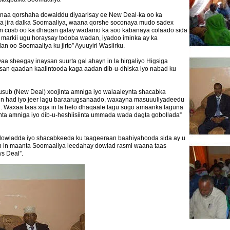
onaa qorshaha dowalddu diyaarisay ee New Deal-ka oo ka
ka jira dalka Soomaaliya, waana qorshe soconaya mudo sadex
 cusb oo ka dhaqan galay wadamo ka soo kabanaya colaado sida
 markii ugu horaysay todoba wadan, iyadoo iminka ay ka
n oo Soomaaliya ku jirto” Ayuuyiri Wasiirku.
sheegay inaysan suurta gal ahayn in la hirgaliyo Higsiga
san qaadan kaalintooda kaga aadan dib-u-dhiska iyo nabad ku
Cusub (New Deal) xoojinta amniga iyo walaaleynta shacabka
in had iyo jeer lagu baraarugsanaado, waxayna masuuuliyadeedu
Waxaa taas xiga in la helo dhaqaale lagu sugo amaanka laguna
ta amniga iyo dib-u-heshiisiinta ummada wada dagta gobollada”
 dowladda iyo shacabkeeda ku taageeraan baahiyahooda sida ay u
h in maanta Soomaaliya leedahay dowlad rasmi waana taas
s Deal”.