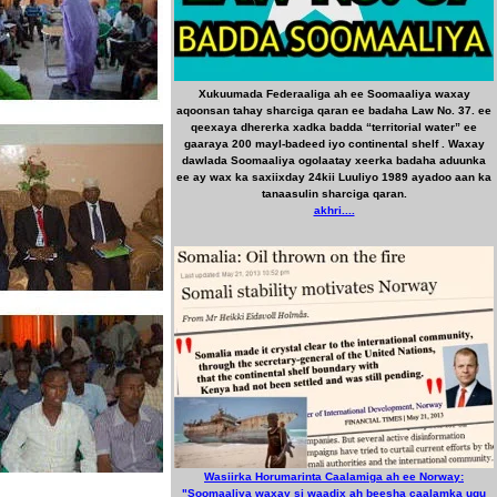
Xukuumada Federaaliga ah ee Soomaaliya waxay
aqoonsan tahay sharciga qaran ee badaha Law No. 37. ee
qeexaya dhererka xadka badda “territorial water” ee
gaaraya 200 mayl-badeed iyo continental shelf . Waxay
dawlada Soomaaliya ogolaatay xeerka badaha aduunka
ee ay wax ka saxiixday 24kii Luuliyo 1989 ayadoo aan ka
tanaasulin sharciga qaran.
akhri....
Wasiirka Horumarinta Caalamiga ah ee Norway:
"Soomaaliya waxay si waadix ah beesha caalamka ugu