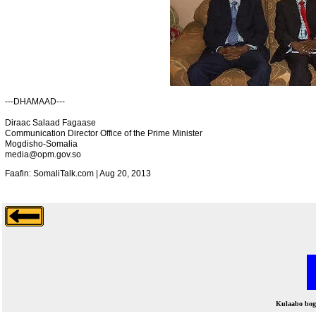
---DHAMAAD---
Diraac Salaad Fagaase
Communication Director Office of the Prime Minister
Mogdisho-Somalia
media@opm.gov.so
Faafin: SomaliTalk.com | Aug 20, 2013
Kulaabo bo