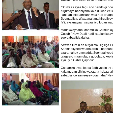
“Shirkaas ayaa lagu soo bandhigi do
turjumaya baahiyaha kala duwan ee 
sano ah, nidaamkaan waa hab dhaqan
Soomaaliya. Waxaana laga hirgaliyey
fa’idaysanayaan sagaal iyo toban wada
Madaxweynaha Maamulka Galmud ayaa 
Cusub ( New Deal) hadii caalamku ay
soo dabaalida dalka.
“Waxaa fure u ah hirgalinta Higsiga 
Soomaaliyeed waana arrin u baahan 
saarantahay ummadda Soomaaliyeed. 
taageero maamulada gobolada, xoojin
ayuu yiri Cabdi Qaybdiid.
Caalamka ayaa looga fadhiyaa in ay
kala mudan yihiin, waxaana hubaal a
sababta loo sameeyey qorshaha “New