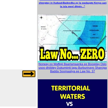
sheegtay in Xuduud-Badeedka ay la wadaagto Kenya aan
la isla meel dhigin..."
Norway oo Waftigii Baarlamaanka ee Booqday Oslo
usoo dhiibtey Dukumiinti lagu Burburinayo Sharciga
Badda Soomaaliya ee Law No. 37