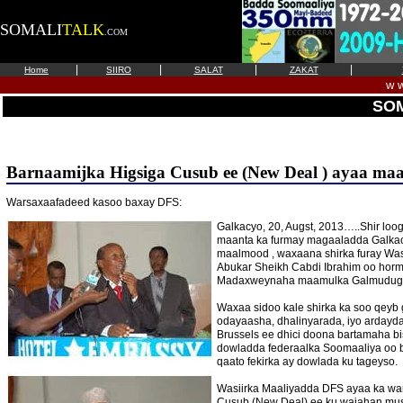
SOMALI
TALK
.COM
|
|
|
|
Home
SIIRO
SALAT
ZAKAT
w w
SOM
Barnaamijka Higsiga Cusub ee (New Deal ) ayaa m
Warsaxaafadeed kasoo baxay DFS:
Galkacyo, 20, Augst, 2013…..Shir lo
maanta ka furmay magaaladda Galkac
maalmood , waxaana shirka furay Wa
Abukar Sheikh Cabdi Ibrahim oo hormu
Madaxweynaha maamulka Galmudug C
Waxaa sidoo kale shirka ka soo qeyb
odayaasha, dhalinyarada, iyo arday
Brussels ee dhici doona bartamaha bi
dowladda federaalka Soomaaliya oo b
qaato fekirka ay dowlada ku tageyso.
Wasiirka Maaliyadda DFS ayaa ka war
Cusub (New Deal) ee ku wajahan mu